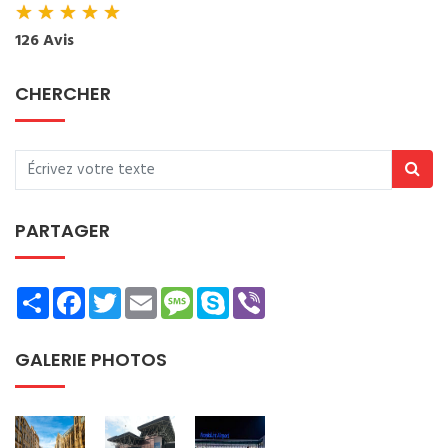
★
★
★
★
★
126 Avis
CHERCHER
PARTAGER
Share
Facebook
Twitter
Email
Message
Skype
Viber
GALERIE PHOTOS