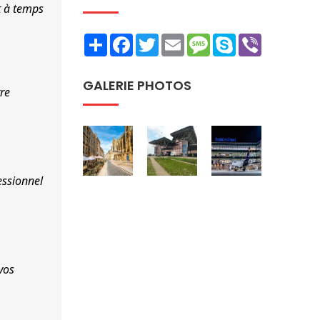
 à temps 
Share
Facebook
Twitter
Email
Message
Skype
Viber
GALERIE PHOTOS
re 
ssionnel 
vos 