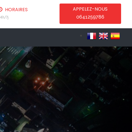
APPELEZ-NOUS
HORAIRES
0641259786
4h/7j