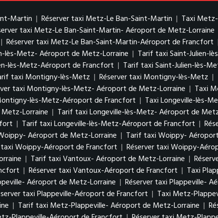
int-Martin
|
Réserver taxi Metz-Le Ban-Saint-Martin
|
Taxi Metz-
server taxi Metz-Le Ban-Saint-Martin- Aéroport de Metz-Lorraine
|
Réserver taxi Metz-Le Ban-Saint-Martin-Aéroport de Francfort
ien-lès-Metz- Aéroport de Metz-Lorraine
|
Tarif taxi Saint-Julien-
ien-lès-Metz-Aéroport de Francfort
|
Tarif taxi Saint-Julien-lès-
arif taxi Montigny-lès-Metz
|
Réserver taxi Montigny-lès-Metz
|
ver taxi Montigny-lès-Metz- Aéroport de Metz-Lorraine
|
Taxi M
Montigny-lès-Metz-Aéroport de Francfort
|
Taxi Longeville-lès-M
e Metz-Lorraine
|
Tarif taxi Longeville-lès-Metz- Aéroport de Met
fort
|
Tarif taxi Longeville-lès-Metz-Aéroport de Francfort
|
Rése
Woippy- Aéroport de Metz-Lorraine
|
Tarif taxi Woippy- Aéropor
f taxi Woippy-Aéroport de Francfort
|
Réserver taxi Woippy-Aérop
orraine
|
Tarif taxi Vantoux- Aéroport de Metz-Lorraine
|
Réserv
ncfort
|
Réserver taxi Vantoux-Aéroport de Francfort
|
Taxi Plap
appeville- Aéroport de Metz-Lorraine
|
Réserver taxi Plappeville- 
server taxi Plappeville-Aéroport de Francfort
|
Taxi Metz-Plappev
ine
|
Tarif taxi Metz-Plappeville- Aéroport de Metz-Lorraine
|
Ré
etz-Plappeville-Aéroport de Francfort
|
Réserver taxi Metz-Plappe