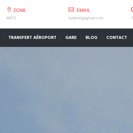
ZONE
EMAIL
2
METZ
taxibm3@gmail.com
TRANSFERT AÉROPORT
GARE
BLOG
CONTACT