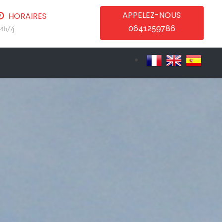
APPELEZ-NOUS
HORAIRES
0641259786
4h/7j