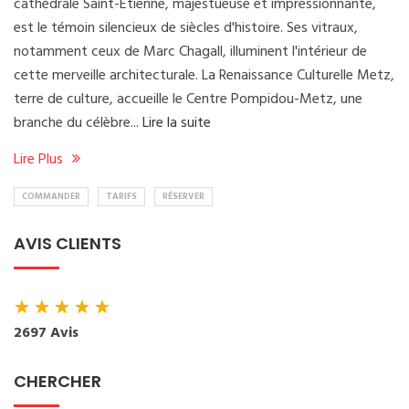
cathédrale Saint-Étienne, majestueuse et impressionnante,
est le témoin silencieux de siècles d'histoire. Ses vitraux,
notamment ceux de Marc Chagall, illuminent l'intérieur de
cette merveille architecturale. La Renaissance Culturelle Metz,
terre de culture, accueille le Centre Pompidou-Metz, une
branche du célèbre...
Lire la suite
Lire Plus
COMMANDER
TARIFS
RÉSERVER
AVIS CLIENTS
★
★
★
★
★
2697 Avis
CHERCHER