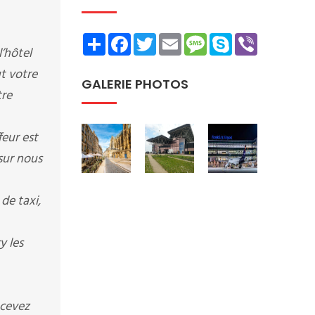
Share
Facebook
Twitter
Email
Message
Skype
Viber
’hôtel
ut votre
GALERIE PHOTOS
tre
feur est
sur nous
de taxi,
y les
ecevez