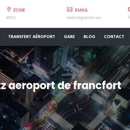
ZONE
EMAIL
2
METZ
taxibm3@gmail.com
TRANSFERT AÉROPORT
GARE
BLOG
CONTACT
tz aeroport de francfort