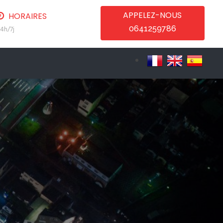
APPELEZ-NOUS
HORAIRES
0641259786
4h/7j