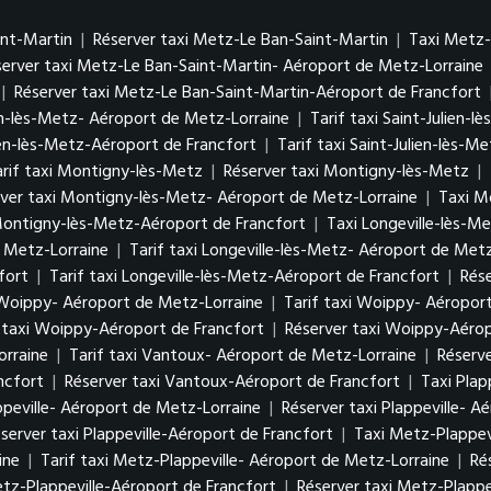
int-Martin
|
Réserver taxi Metz-Le Ban-Saint-Martin
|
Taxi Metz-
server taxi Metz-Le Ban-Saint-Martin- Aéroport de Metz-Lorraine
|
Réserver taxi Metz-Le Ban-Saint-Martin-Aéroport de Francfort
ien-lès-Metz- Aéroport de Metz-Lorraine
|
Tarif taxi Saint-Julien-
ien-lès-Metz-Aéroport de Francfort
|
Tarif taxi Saint-Julien-lès-
arif taxi Montigny-lès-Metz
|
Réserver taxi Montigny-lès-Metz
|
ver taxi Montigny-lès-Metz- Aéroport de Metz-Lorraine
|
Taxi M
Montigny-lès-Metz-Aéroport de Francfort
|
Taxi Longeville-lès-M
e Metz-Lorraine
|
Tarif taxi Longeville-lès-Metz- Aéroport de Met
fort
|
Tarif taxi Longeville-lès-Metz-Aéroport de Francfort
|
Rése
Woippy- Aéroport de Metz-Lorraine
|
Tarif taxi Woippy- Aéropor
f taxi Woippy-Aéroport de Francfort
|
Réserver taxi Woippy-Aérop
orraine
|
Tarif taxi Vantoux- Aéroport de Metz-Lorraine
|
Réserv
ncfort
|
Réserver taxi Vantoux-Aéroport de Francfort
|
Taxi Plap
appeville- Aéroport de Metz-Lorraine
|
Réserver taxi Plappeville- 
server taxi Plappeville-Aéroport de Francfort
|
Taxi Metz-Plappev
ine
|
Tarif taxi Metz-Plappeville- Aéroport de Metz-Lorraine
|
Ré
etz-Plappeville-Aéroport de Francfort
|
Réserver taxi Metz-Plappe