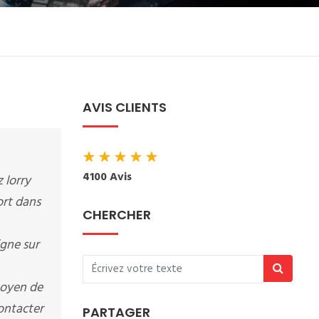
AVIS CLIENTS
★
★
★
★
★
4100 Avis
 lorry
ort dans
CHERCHER
igne sur
moyen de
contacter
PARTAGER